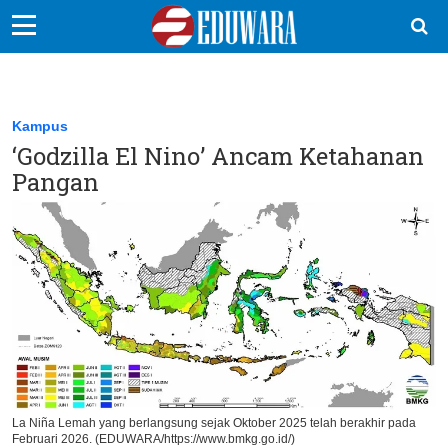
EduBocil
Sekolah Kita
Kampus
‘Godzilla El Nino’ Ancam Ketahanan
Vokasi
Pangan
Kampus
Idea
Sains
EduDana
Ikuti Kami di:
La Niña Lemah yang berlangsung sejak Oktober 2025 telah berakhir pada
Februari 2026. (EDUWARA/https://www.bmkg.go.id/)