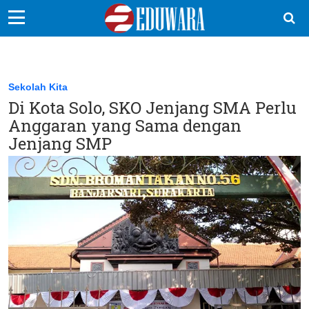
EduBocil
Sekolah Kita
Sekolah Kita
Di Kota Solo, SKO Jenjang SMA Perlu
Vokasi
Anggaran yang Sama dengan
Kampus
Jenjang SMP
Idea
Sains
EduDana
Ikuti Kami di: